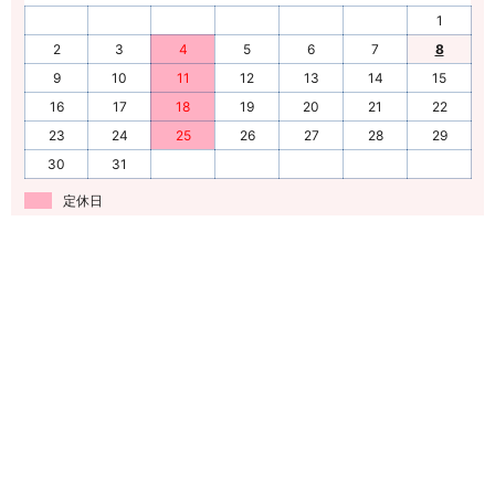
10月の営業について
1
2
3
4
5
6
7
8
2022/08/02
9
10
11
12
13
14
15
8月の営業について
16
17
18
19
20
21
22
23
24
25
26
27
28
29
2021/11/17
30
31
12月・年末年始の営業について
定休日
2021/11/17
11月の営業について
2021/10/08
10月の営業について